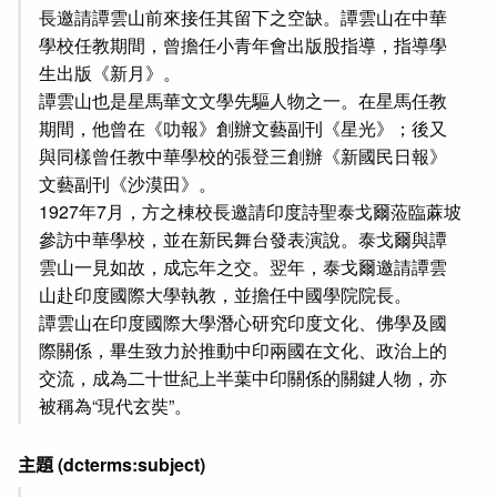
長邀請譚雲山前來接任其留下之空缺。譚雲山在中華
學校任教期間，曾擔任小青年會出版股指導，指導學
生出版《新月》。
譚雲山也是星馬華文文學先驅人物之一。在星馬任教
期間，他曾在《叻報》創辦文藝副刊《星光》；後又
與同樣曾任教中華學校的張登三創辦《新國民日報》
文藝副刊《沙漠田》。
1927年7月，方之棟校長邀請印度詩聖泰戈爾蒞臨蔴坡
參訪中華學校，並在新民舞台發表演說。泰戈爾與譚
雲山一見如故，成忘年之交。翌年，泰戈爾邀請譚雲
山赴印度國際大學執教，並擔任中國學院院長。
譚雲山在印度國際大學潛心研究印度文化、佛學及國
際關係，畢生致力於推動中印兩國在文化、政治上的
交流，成為二十世紀上半葉中印關係的關鍵人物，亦
被稱為“現代玄奘”。
主題
(dcterms:subject)