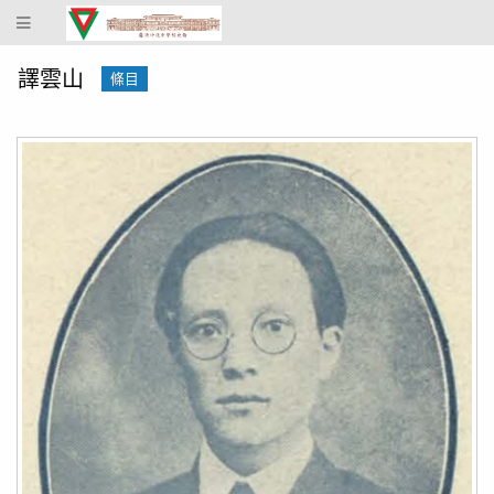
蔴
坡
中
譯雲山
條目
化
中
學
校
史
館