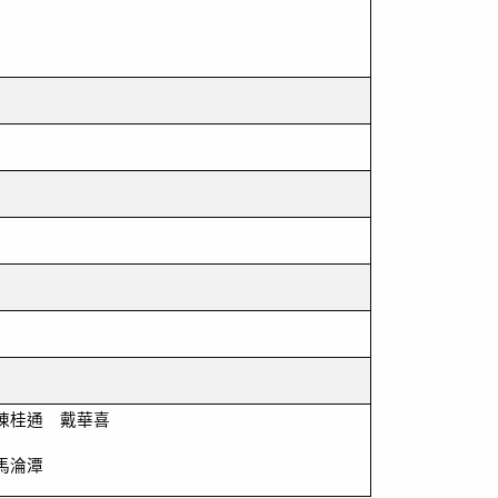
 陳桂通 戴華喜
馬淪潭