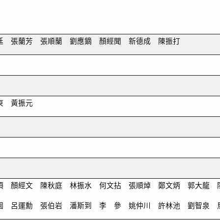
廷 張蘭芳 張順蘭 劉應鏑 顏經聞 新德成 陳振打
美東 黃振元
須 顏經文 陳秋庭 林振水 何文拈 張順焯 鄭文炳 郭大龍
園 呂運勳 張伯岩 潘斯到 李 參 姚仲川 許林池 劉智泉 