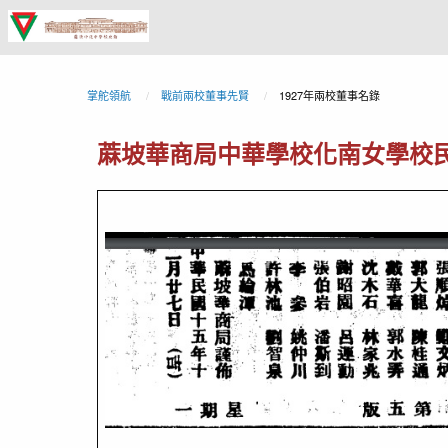
蔴
坡
中
掌舵領航
戰前兩校董事先賢
1927年兩校董事名錄
化
蔴坡華商局中華學校化南女學校民國
中
學
校
史
館