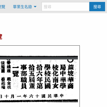
瀏覽
畢業生名錄
搜尋
覽