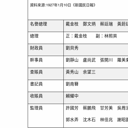
資料來源:1927年1月10日《新國民日報》
名譽總理
戴金枝 鄭文炳 蔡廷瑞 黃蔚
總理
正：戴金枝 副：林照英
財政員
劉貝秀
幹事員
劉靜山 盧尚武 張開川 羅
查賬員
黃秀山 余望三
書記員
劉南簪
收賬員
賴耀中
監理員
許國芳 蔡鵬飛 甘芳美 吳周
郭水弄 沈木石 林佳兆 謝昭