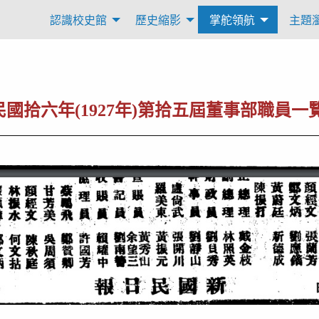
認識校史館
歷史縮影
掌舵領航
主題
拾六年(1927年)第拾五屆董事部職員一