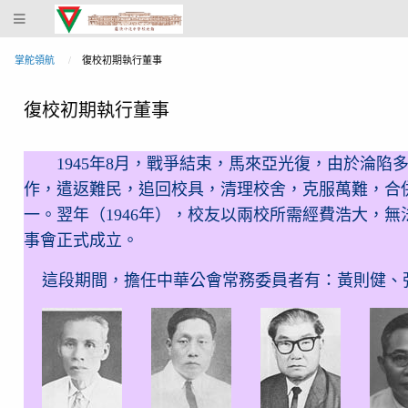
蔴
坡
中
掌舵領航
復校初期執行董事
化
中
復校初期執行董事
學
校
1945年8月，戰爭結束，馬來亞光復，由於淪陷
史
作，遣返難民，追回校具，清理校舍，克服萬難，合併
館
一。翌年（1946年），校友以兩校所需經費浩大，
事會正式成立。
這段期間，擔任中華公會常務委員者有：黃則健、張