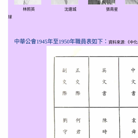
林照英 沈連城 張南星 
球
中華公會1945年至1950年職員表如下：
資料來源:《中化半