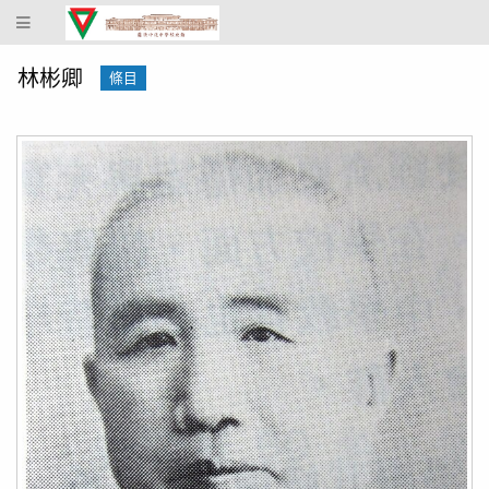
蔴
坡
中
林彬卿
條目
化
中
學
校
史
館