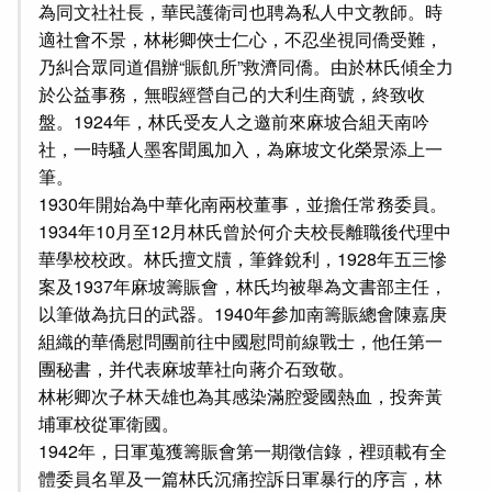
為同文社社長，華民護衛司也聘為私人中文教師。時
適社會不景，林彬卿俠士仁心，不忍坐視同僑受難，
乃糾合眾同道倡辦“賑飢所”救濟同僑。由於林氏傾全力
於公益事務，無暇經營自己的大利生商號，終致收
盤。1924年，林氏受友人之邀前來麻坡合組天南吟
社，一時騷人墨客聞風加入，為麻坡文化榮景添上一
筆。
1930年開始為中華化南兩校董事，並擔任常務委員。
1934年10月至12月林氏曾於何介夫校長離職後代理中
華學校校政。林氏擅文牘，筆鋒銳利，1928年五三慘
案及1937年麻坡籌賑會，林氏均被舉為文書部主任，
以筆做為抗日的武器。1940年參加南籌賑總會陳嘉庚
組織的華僑慰問團前往中國慰問前線戰士，他任第一
團秘書，并代表麻坡華社向蔣介石致敬。
林彬卿次子林天雄也為其感染滿腔愛國熱血，投奔黃
埔軍校從軍衛國。
1942年，日軍蒐獲籌賑會第一期徵信錄，裡頭載有全
體委員名單及一篇林氏沉痛控訴日軍暴行的序言，林