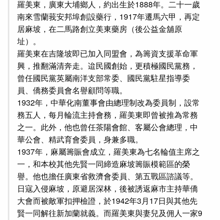
羅美東，廣東大埔鄉人，約出生於1888年。二十一歲
南來雪蘭莪安邦埠創設藥行，1917年遷馬六甲，再定
居麻坡，在二馬路創立美東藥房（後公益金舖原
址）。
羅美東在吉隆坡即已加入同盟會，為籌資支援革命軍
興，推翻滿清奔走。迨民國創始，更積極國民黨務，
曾任國民黨英屬南洋支部常委、國民黨駐星指導委
員、僑務委員會名譽顧問等職。
1932年，中華化南董事會由總理制改為委員制，設常
務五人，每月輪流主持會務，羅美東即曾被推為常務
之一。此外，他也曾任茶陽會館、客屬公會總理，中
華公會、精武育會委員，身兼多職。
1937年，麻屬籌賑會成立，羅美東為七名輪值主席之
一，和本校其他先賢一同締造麻坡籌賑模範區的榮
譽。他也擔任廣東省救濟會委員、第五戰區諮議等。
日寇入侵麻坡，原避居深林，後被誘返麻市主持華僑
大會而被敵軍扣押檢證，於1942年3月17日與其他先
賢一同解往新加蘭就義。而羅美東與妻兒及佣人一家9