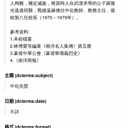
人殉難，幾近滅族，唯當時人在武漢求學的公子羅微
光逃過刼難，戰後返麻擔任中化教師、教務主任、復
校第八任校長（1970－1979年）。
參考資料:
1.本校檔案
2.林博愛等編著《南洋名人集傳》第五冊
3.蔴坡中華公會《蔴坡華僑義烈史》
4.《南洋商報》
主題
(dcterms:subject)
中化先賢
日期
(dcterms:date)
不詳
格式
(dcterms:format)