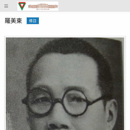
蔴
坡
中
羅美東
條目
化
中
學
校
史
館