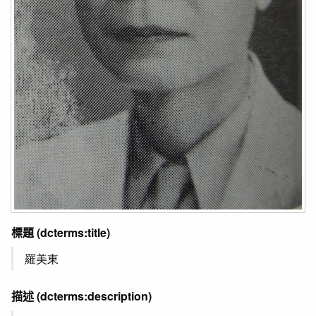
標題
(dcterms:title)
羅美東
描述
(dcterms:description)