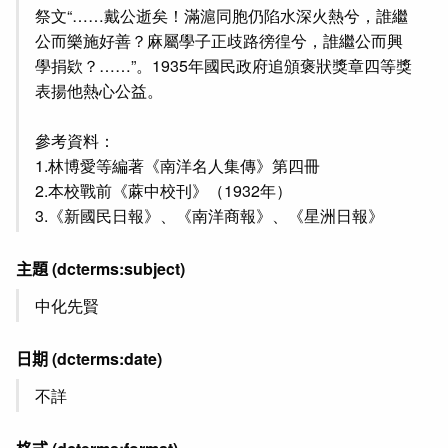
祭文“……戴公逝矣！滿滬同胞仍陷水深火熱兮，誰繼
公而樂施好善？麻屬學子正歧路徬徨兮，誰繼公而興
學捐欵？……”。1935年國民政府追頒褒狀獎章四等獎
表揚他熱心公益。
參考資料：
1.林博愛等編著《南洋名人集傳》第四冊
2.本校戰前《蔴中校刊》（1932年）
3.《新國民日報》、《南洋商報》、《星洲日報》
主題
(dcterms:subject)
中化先賢
日期
(dcterms:date)
不詳