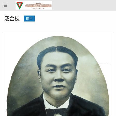
蔴
坡
中
戴金枝
條目
化
中
學
校
史
館