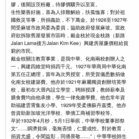
膠，後開設茨粉廠，待膠價驟升以至富。
生性樂善好施，喜為人排難解紛，扶孤恤寡；對於祖
國救災等事，所捐義款，不下萬金。於1926至1927年
間受麻坡市政局委為委員，協助政府發展麻坡。當政
府欲拆除舊屋發展市區時，戴金枝於現金枝路（新路
Jalan Lama後方Jalan Kim Kee）興建房屋廉價租給貧
窮的市民。
戴金枝關注教育事業，是我中華、化南兩校創辦人之
一，興建四維堂時捐四千元。1927年華商局中華化南
第五任正總理，當年為次男授室，所受賀儀悉數捐做
化南女校建築費。他亦於1921年麻屬獨資創辦培英學
校，最初在大厝內設立學堂，聘師授課，教師薪奉及
膳食費均由他承擔，學生一律免繳學費。他也常年資
助福建雲霄集友小學。1929年受柔佛蘇丹嘉獎。他亦
曾資助新加坡光洋學校、華僑工商補習學校等。
卒於1932年4月杪，5月1日舉殡，中華學校董事部祭
文“……賙濟貧病，毫無吝惜，仁愛成性。對於教育，
捐資尤盛，令聞益彰，同僑畏敬……”；中華學校師生