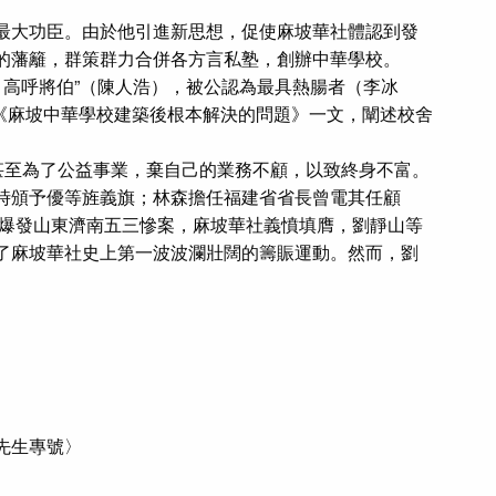
最大功臣。由於他引進新思想，促使麻坡華社體認到發
的藩籬，群策群力合併各方言私塾，創辦中華學校。
怨，高呼將伯”（陳人浩），被公認為最具熱腸者（李冰
表《麻坡中華學校建築後根本解決的問題》一文，闡述校舍
甚至為了公益事業，棄自己的業務不顧，以致終身不富。
時頒予優等旌義旗；林森擔任福建省省長曾電其任顧
國爆發山東濟南五三慘案，麻坡華社義憤填膺，劉靜山等
了麻坡華社史上第一波波瀾壯闊的籌賑運動。然而，劉
山先生專號〉