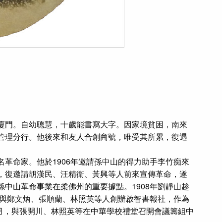
廈門。自幼聰慧，十歲能書寫大字。因家境貧困，南來
管理分行。他後來和友人合創商號，唯受其所累，復遇
革命家。他於1906年邀請孫中山的得力助手李竹痴來
，復邀請胡漢民、汪精衛、黃興等人前來宣傳革命，遂
中山革命事業在柔佛州的重要據點。1908年劉靜山趁
年與鄭文炳、張順蘭、林照英等人創辦啟智書報社，作為
1月，與張開川、林照英等在中華學校禮堂召開會議籌組中