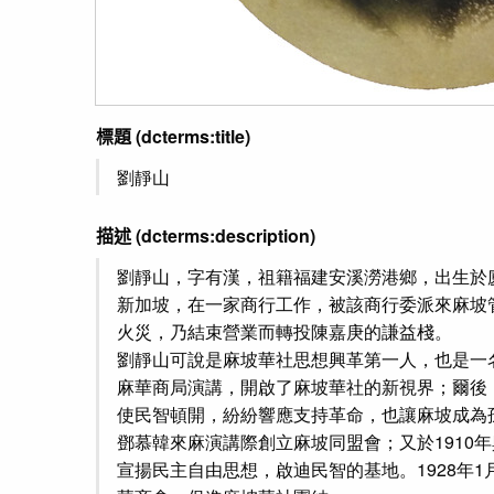
標題
(dcterms:title)
劉靜山
描述
(dcterms:description)
劉靜山，字有漢，祖籍福建安溪澇港鄉，出生於
新加坡，在一家商行工作，被該商行委派來麻坡
火災，乃結束營業而轉投陳嘉庚的謙益棧。
劉靜山可說是麻坡華社思想興革第一人，也是一名
麻華商局演講，開啟了麻坡華社的新視界；爾後
使民智頓開，紛紛響應支持革命，也讓麻坡成為孫
鄧慕韓來麻演講際創立麻坡同盟會；又於1910
宣揚民主自由思想，啟迪民智的基地。1928年