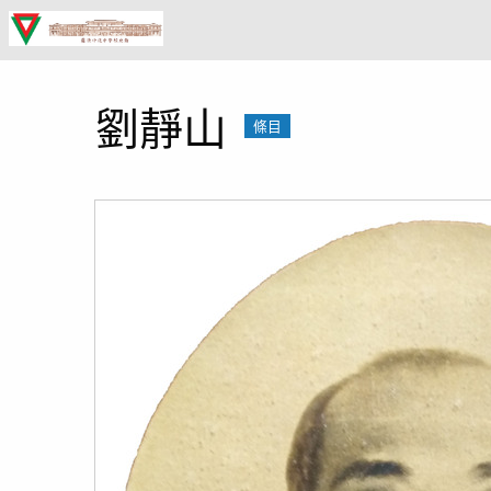
蔴
坡
中
劉靜山
條目
化
中
學
校
史
館