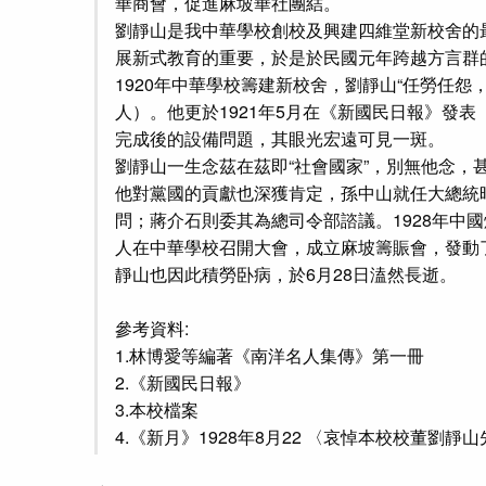
華商會，促進麻坡華社團結。
劉靜山是我中華學校創校及興建四維堂新校舍的
展新式教育的重要，於是於民國元年跨越方言群
1920年中華學校籌建新校舍，劉靜山“任勞任
人）。他更於1921年5月在《新國民日報》發
完成後的設備問題，其眼光宏遠可見一斑。
劉靜山一生念茲在茲即“社會國家”，別無他念，
他對黨國的貢獻也深獲肯定，孫中山就任大總統
問；蔣介石則委其為總司令部諮議。1928年中
人在中華學校召開大會，成立麻坡籌賑會，發動
靜山也因此積勞卧病，於6月28日溘然長逝。
參考資料:
1.林博愛等編著《南洋名人集傳》第一冊
2.《新國民日報》
3.本校檔案
4.《新月》1928年8月22 〈哀悼本校校董劉靜