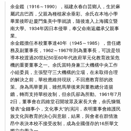
余金鑑（1916～1990），福建永春白芸鄉人，生於麻
屬武吉巴西，父親為種植家余垂彩。余氏在本地小學
畢業後即赴廈門集美中學就讀，隨後進入上海國立暨
南大學。1934年因日本侵華，奉父命南返繼承父親事
業。
余金鑑擔任本校董事達40年（1945～1985），曾任總
務及副董事長，1962～1967年則為董事長，可說是領
導本校渡過20世紀50至60年代政府單元化教育政策危
機的重要董事之一。余氏當時身兼三大機構中央工作
小組委員，主張堅守三大機構的立場，在未取得合理
的解決之前，華校應維持現狀，不回應教育部的政
策。身為馬華要員，雖然馬華後來與董教總分道揚
鑣，轉而支持華校改制，但余氏卻為所動。1961年7月
2日，董事會在四維堂召開坡眾及家長大會，余氏慷慨
發表“金錢事小，文化事大”的演詞，表明董事會維護民
族文化與教育的決心與意願，結果，與會者在群情激
昂中表決本校不接受改制，成為全國僅存的16所華文
獨立中學之一。