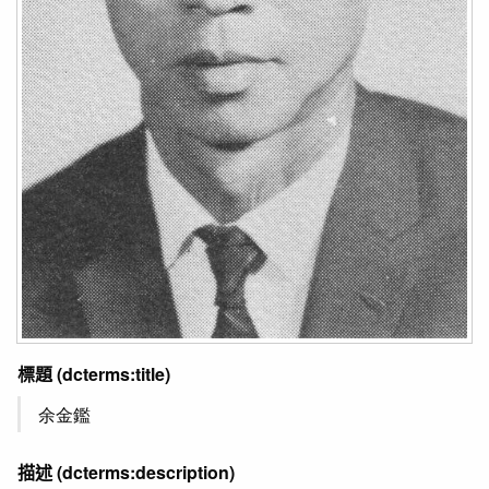
標題
(dcterms:title)
余金鑑
描述
(dcterms:description)