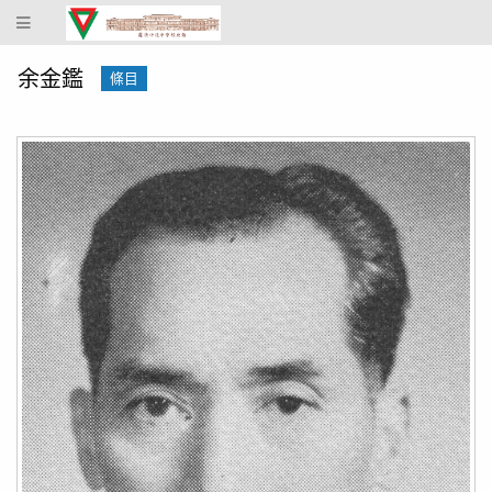
蔴
坡
中
余金鑑
條目
化
中
學
校
史
館