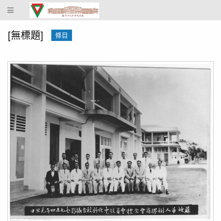
蔴
坡
中
[無標題]
條目
化
中
學
校
史
館