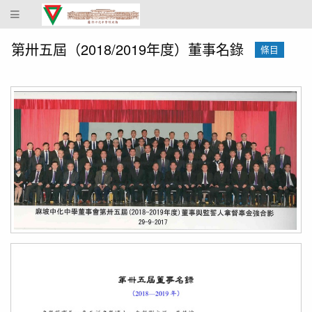
蔴
坡
中
第卅五屆（2018/2019年度）董事名錄
條目
化
中
學
校
史
館