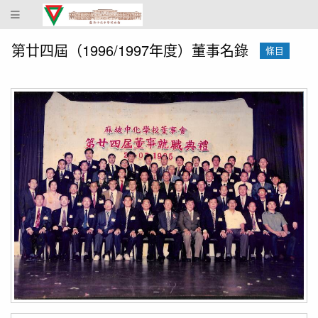
蔴
坡
中
第廿四屆（1996/1997年度）董事名錄
條目
化
中
學
校
史
館