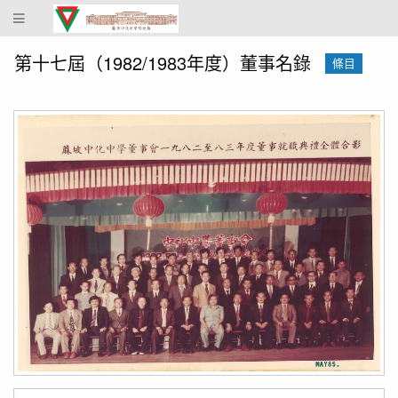
蔴
坡
中
第十七屆（1982/1983年度）董事名錄
條目
化
中
學
校
史
館