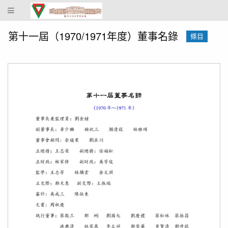
蔴
坡
中
第十一屆（1970/1971年度）董事名錄
條目
化
中
學
校
史
館